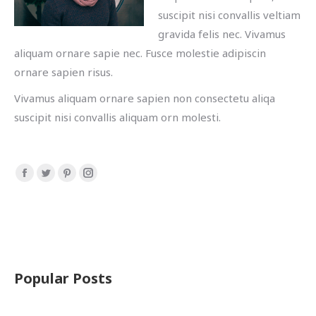
suscipit nisi convallis veltiam
gravida felis nec. Vivamus
aliquam ornare sapie nec. Fusce molestie adipiscin
ornare sapien risus.
Vivamus aliquam ornare sapien non consectetu aliqa
suscipit nisi convallis aliquam orn molesti.
Facebook
Twitter
Pinterest
Instagram
page
page
page
page
opens
opens
opens
opens
in
in
in
in
new
new
new
new
window
window
window
window
Popular Posts