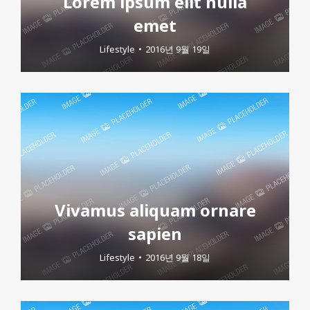
Lorem ipsum elit nulla
emet
Lifestyle
2016년 9월 19일
Vivamus aliquam ornare
sapien
Lifestyle
2016년 9월 18일