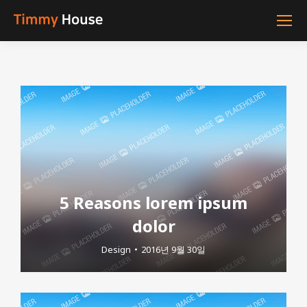
5 Reasons lorem ipsum
dolor
Design
2016년 9월 30일