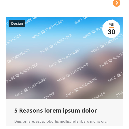
Design
9월
30
5 Reasons lorem ipsum dolor
Duis ornare, est at lobortis mollis, felis libero mollis orci,
vitae congue…