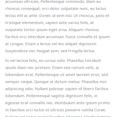
accumsan ultricies. Pellentesque commodo, diam eu
rhoncus consequat, orci dolor vulputate nunc, eu luctus
lectus elit ac ante. Donec id sem nisl. Ut rhoncus, justo et
tristique elementum, sapien ante varius felis, at
vulputate tortor ipsum eget urna. Aliquam rhoncus
facilisis orci interdum accumsan. Fusce convallis et ipsum
at congue. Etiam a lectus vel leo aliquet dignissim.
Suspendisse nec feugiat sem, sed fringilla lectus.
In vel lacinia felis, eu cursus odio. Phasellus tincidunt
iaculis diam nec pretium. Etiam sed rutrum velit, ac
bibendum erat. Pellentesque sit amet laoreet eros, sed
semper neque. Quisque at dictum metus. Phasellus non
adipiscing odio. Nullam pulvinar sapien id libero facilisis
bibendum. Pellentesque sagittis dignissim felis, in
egestas erat convallis nec. Vestibulum ante ipsum primis
in faucibus orci luctus et ultrices posuere cubilia Curae;
Nullam vel lectus in nisl faucibus pharetra. Morbi tempus