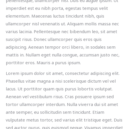
pellentesque, ullamcorper nisl. Duis eu augue ipsum. Ut
imperdiet est eu nibh porta, egestas tempus velit
elementum. Maecenas luctus tincidunt nibh, quis
ullamcorper nisl venenatis ut. Aliquam mollis massa nec
varius lacinia. Pellentesque nec bibendum leo, sit amet
suscipit risus. Donec ullamcorper quis eros quis
adipiscing. Aenean tempor orci libero, in sodales sem
mattis in. Nullam eget nulla congue, accumsan justo nec,
porttitor eros. Mauris a purus ipsum.
Lorem ipsum dolor sit amet, consectetur adipiscing elit.
Phasellus vitae magna a nisi scelerisque dictum vel vel
lacus. Ut porttitor quam quis purus lobortis volutpat.
Aenean vel vestibulum risus. Cras posuere ipsum sed
tortor ullamcorper interdum. Nulla viverra dui sit amet
ante semper, eu sollicitudin sem tincidunt. Etiam
vulputate metus tortor, sed varius elit tristique eget. Duis
sed auctor purus, quis euismod neque. Vivamus imperdiet