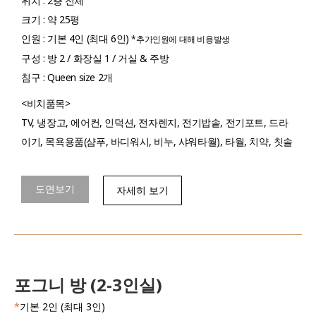
위치 : 2층 전체
크기 : 약 25평
인원 : 기본 4인 (최대 6인)
*추가인원에 대해 비용발생
구성 : 방 2 / 화장실 1 / 거실 & 주방
침구 : Queen size 2개
<비치품목>
TV, 냉장고, 에어컨, 인덕션, 전자렌지, 전기밥솥, 전기포트, 드라
이기, 목욕용품(샴푸, 바디워시, 비누, 샤워타월), 타월, 치약, 칫솔
도면보기
자세히 보기
포그니 방 (2-3인실)
*
기본 2인 (최대 3인)