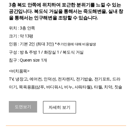
3층 복도 안쪽에 위치하여 포근한 분위기를 느낄 수 있는
공간입니다.
복도식 거실을 통해서는 죽도해변을, 실내 창
을 통해서는 인구해변을 조망할 수 있습니다.
위치 : 3층 안쪽
크기 : 약 13평
인원 : 기본 2인 (최대 3인)
*추가인원에 대해 비용발생
구성 : 방 & 주방 1 / 화장실 1 / 복도식 거실
침구 : Queen size 1개
<비치품목>
TV, 냉장고, 에어컨, 인덕션, 전자렌지, 전기밥솥, 전기포트, 드라
이기, 목욕용품(샴푸, 바디워시, 비누, 샤워타월), 타월, 치약, 칫솔
도면보기
자세히 보기