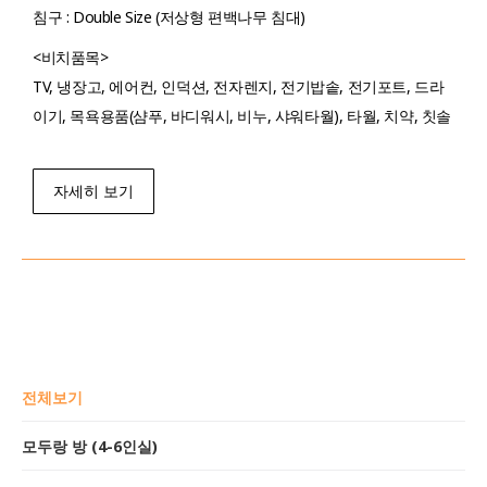
침구 : Double Size (저상형 편백나무 침대)
<비치품목>
TV, 냉장고, 에어컨, 인덕션, 전자렌지, 전기밥솥, 전기포트, 드라
이기, 목욕용품(샴푸, 바디워시, 비누, 샤워타월), 타월, 치약, 칫솔
자세히 보기
전체보기
모두랑 방 (4-6인실)