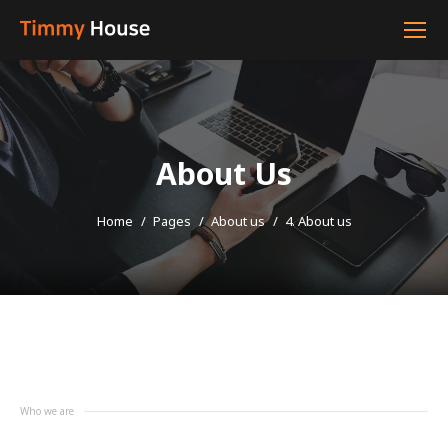
About Us
Home
Pages
You are here:
About us
4. About us
Who we are