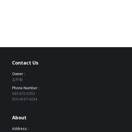
Contact Us
Owner :
김주형
Phone Number :
033-672-5353
010-4167-4234
About
Address :