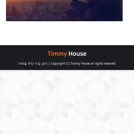
이메일 무단 수집 금지 | Copyright (C) Timmy House all rights reserved.