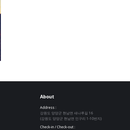
About
Address :
강원도 양양군 현남면 새나루길 16
(강원도 양양군 현남면 인구리 1-10번지)
Check-in / Check-out :