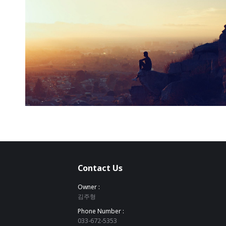
Activity
2018년 4월 5일
Contact Us
Owner :
김주형
Phone Number :
033-672-5353