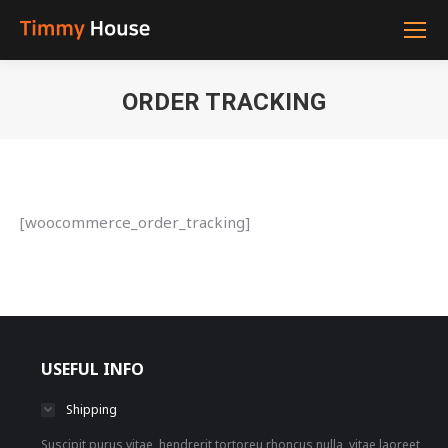
ORDER TRACKING
You are here:
[woocommerce_order_tracking]
USEFUL INFO
Shipping
Suscipit purus vitae, hendrerit tortoreu rhoncus nulla, vitae laoreet