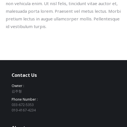
non vehicula enim. Ut nisl felis, tincidunt vitae auctor et,
malesuada porta lorem. Praesent vel metus lectus. Morbi
pretium lectus in augue ullamcorper mollis. Pellentesque
id vestibulum turpis.
Contact Us
Owner :
김주형
Phone Number :
033-672-5353
010-4167-4234