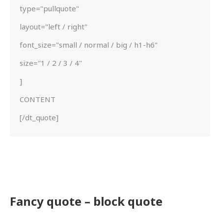
type="pullquote"
layout="left / right"
font_size="small / normal / big / h1-h6"
size="1 / 2 / 3 / 4"
]
CONTENT
[/dt_quote]
Fancy quote – block quote