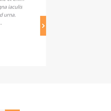
na iaculis
nd urna.
…