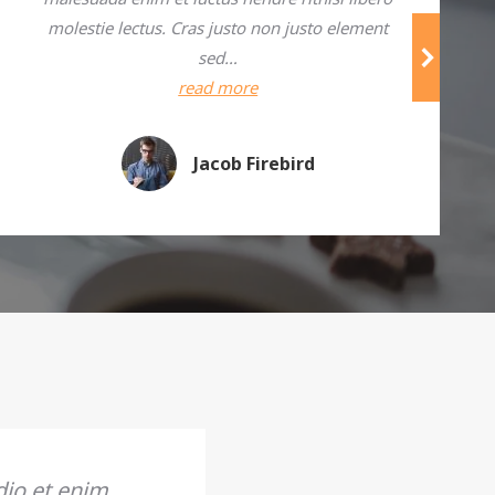
molestie lectus. Cras justo non justo element
sed…
read more
Jacob Firebird
io et enim