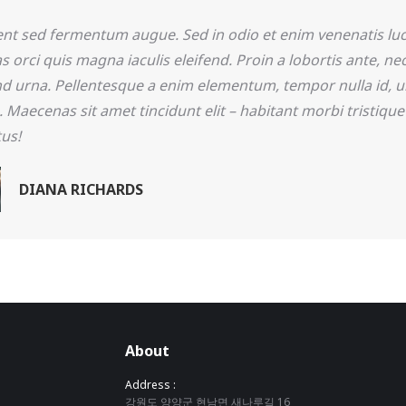
nt sed fermentum augue. Sed in odio et enim venenatis luc
s orci quis magna iaculis eleifend. Proin a lobortis ante, ne
nd urna. Pellentesque a enim elementum, tempor nulla id, ul
 Maecenas sit amet tincidunt elit – habitant morbi tristique
us!
DIANA RICHARDS
About
Address :
강원도 양양군 현남면 새나루길 16