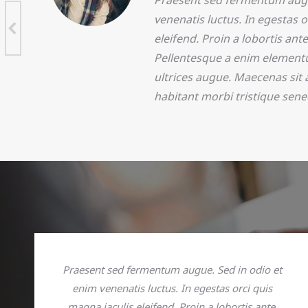
um
Praesent sed fermentum augu
venenatis luctus. In egestas o
eleifend. Proin a lobortis ante
Pellentesque a enim elementu
ultrices augue. Maecenas sit a
habitant morbi tristique sene
Praesent sed fermentum augue. Sed in odio et
enim venenatis luctus. In egestas orci quis
magna iaculis eleifend. Proin a lobortis ante,