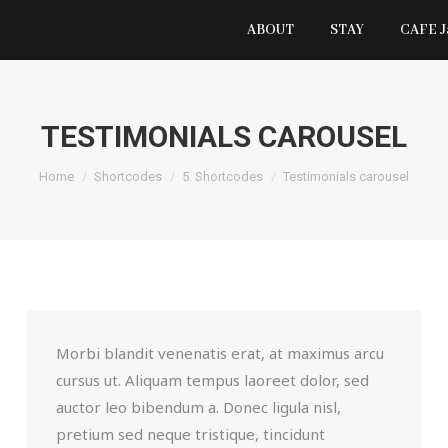
ABOUT
STAY
CAFE 
TESTIMONIALS CAROUSEL
You are here:
Home
Shortcodes
5. Shortcodes
Testimonials carousel
Morbi blandit venenatis erat, at maximus arcu
cursus ut. Aliquam tempus laoreet dolor, sed
auctor leo bibendum a. Donec ligula nisl,
pretium sed neque tristique, tincidunt