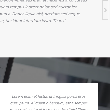
blandit venenatis erat, at maximus arcu cursus
iquam tempus laoreet dolor, sed auctor leo
um a. Donec ligula nisl, pretium sed neque
que, tincidunt interdum justo. Thanx!
Lorem enim et luctus ut fringilla purus eros
quis ipsum. Aliquam bibendum, est a semper
malesuada enim et luctus hendre ritnisl libero