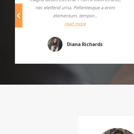
nec eleifend urna. Pellentesque a enim
elementum, tempor…
read more
Diana Richards
nim et luctus hendre