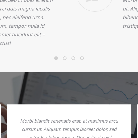
e. Sed in odio et enim
Morbi 
rci quis magna iaculis
ut. Al
, nec eleifend urna.
bibend
m, tempor nulla id,
tristi
met tincidunt elit –
ctus!
Morbi blandit venenatis erat, at maximus arcu
cursus ut. Aliquam tempus laoreet dolor, sed
auctor leo bibendum a. Donec ligula nisl,