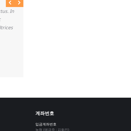
tus. In
Morbi blandit venenatis erat, at maximus a
c
tempus laoreet dolor, sed auctor leo bibend
trices
pretium sed neque tristique, tincidunt inte
ANNA WHITE
계좌번호
입금계좌번호
농협 (예금주 : 김화진)