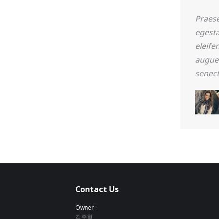
er enim et luctus hendre ritnisl libero
Praese
on justo venenatis element.
egesta
eleife
augue.
OLF
senect
Contact Us
Owner :
김주형