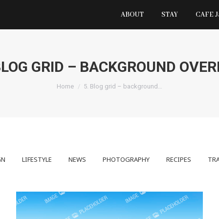
ABOUT
STAY
CAFE 
 BLOG GRID – BACKGROUND OVER
You are here:
Home
5. Blog grid – background…
GN
LIFESTYLE
NEWS
PHOTOGRAPHY
RECIPES
TRA