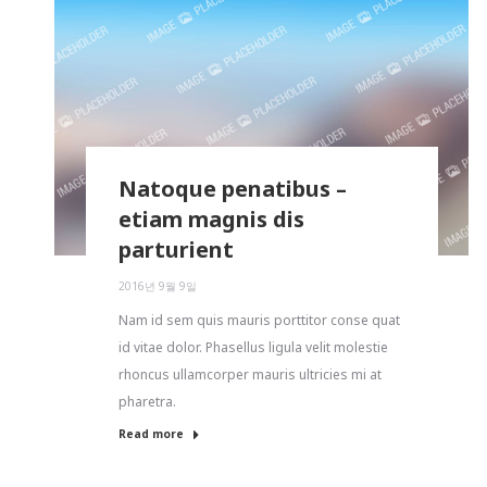
Natoque penatibus –
etiam magnis dis
parturient
2016년 9월 9일
Nam id sem quis mauris porttitor conse quat
id vitae dolor. Phasellus ligula velit molestie
rhoncus ullamcorper mauris ultricies mi at
pharetra.
Read more