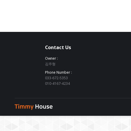
Contact Us
Owner :
김주형
Phone Number :
033-672-5353
010-4167-4234