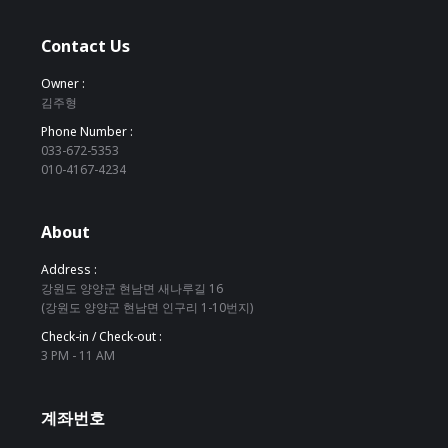
Contact Us
Owner :
김주형
Phone Number :
033-672-5353
010-4167-4234
About
Address :
강원도 양양군 현남면 새나루길 16
(강원도 양양군 현남면 인구리 1-10번지)
Check-in / Check-out :
3 PM - 11 AM
계좌번호