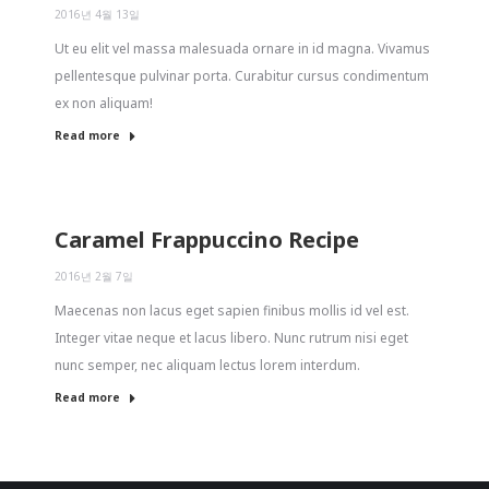
2016년 4월 13일
Ut eu elit vel massa malesuada ornare in id magna. Vivamus
pellentesque pulvinar porta. Curabitur cursus condimentum
ex non aliquam!
Read more
Caramel Frappuccino Recipe
2016년 2월 7일
Maecenas non lacus eget sapien finibus mollis id vel est.
Integer vitae neque et lacus libero. Nunc rutrum nisi eget
nunc semper, nec aliquam lectus lorem interdum.
Read more