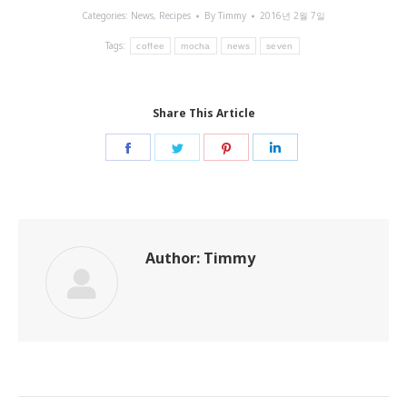
Categories:
News
,
Recipes
By
Timmy
2016년 2월 7일
Tags:
coffee
mocha
news
seven
Share This Article
Share
Share
Share
Share
on
on
on
on
Facebook
Twitter
Pinterest
LinkedIn
Author:
Timmy