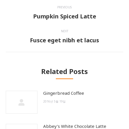
Post
PREVIOUS
navigation
Pumpkin Spiced Latte
Previous
post:
NEXT
Fusce eget nibh et lacus
Next
post:
Related Posts
Gingerbread Coffee
2016년 5월 19일
Abbey’s White Chocolate Latte