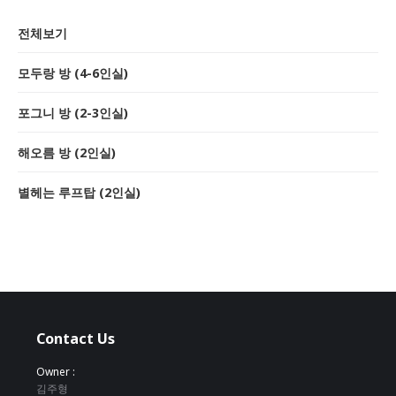
전체보기
모두랑 방 (4-6인실)
포그니 방 (2-3인실)
해오름 방 (2인실)
별헤는 루프탑 (2인실)
Contact Us
Owner :
김주형