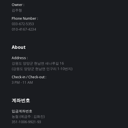
Owner :
김주형
Phone Number :
033-672-5353
010-4167-4234
About
Address :
강원도 양양군 현남면 새나루길 16
(강원도 양양군 현남면 인구리 1-10번지)
Check-in / Check-out :
3 PM - 11 AM
계좌번호
입금계좌번호
농협 (예금주 : 김화진)
351-1006-9921-93