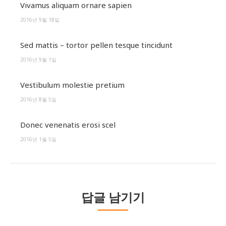
Vivamus aliquam ornare sapien
2016년 9월 18일
Sed mattis – tortor pellen tesque tincidunt
2016년 9월 1일
Vestibulum molestie pretium
2016년 8월 5일
Donec venenatis erosi scel
2016년 1월 5일
답글 남기기