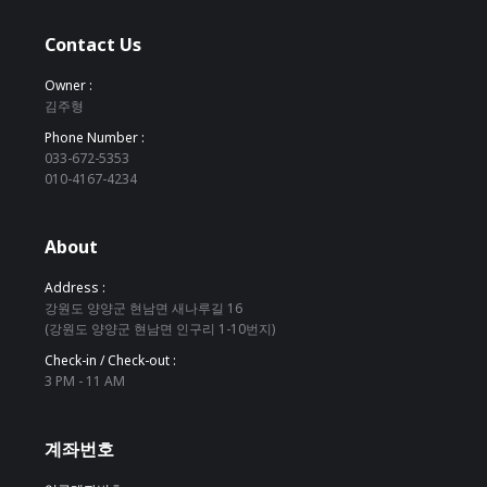
Contact Us
Owner :
김주형
Phone Number :
033-672-5353
010-4167-4234
About
Address :
강원도 양양군 현남면 새나루길 16
(강원도 양양군 현남면 인구리 1-10번지)
Check-in / Check-out :
3 PM - 11 AM
계좌번호