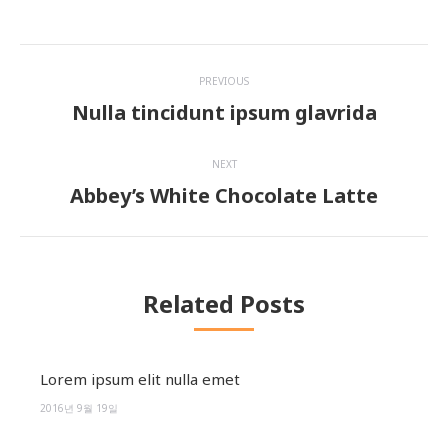
Post
PREVIOUS
navigation
Nulla tincidunt ipsum glavrida
Previous
post:
NEXT
Abbey’s White Chocolate Latte
Next
post:
Related Posts
Lorem ipsum elit nulla emet
2016년 9월 19일