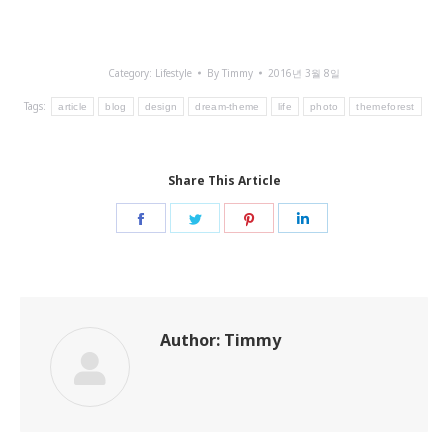
Category:
Lifestyle
By
Timmy
2016년 3월 8일
Tags:
article
blog
design
dream-theme
life
photo
themeforest
Share This Article
Share
Share
Share
Share
on
on
on
on
Facebook
Twitter
Pinterest
LinkedIn
Author:
Timmy