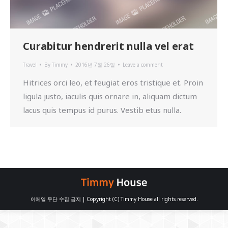
Curabitur hendrerit nulla vel erat
Travel
By
Timmy
2016년 7월 26일
Leave a comment
Hitrices orci leo, et feugiat eros tristique et. Proin
ligula justo, iaculis quis ornare in, aliquam dictum
lacus quis tempus id purus. Vestib etus nulla.
이메일 무단 수집 금지 | Copyright (C) Timmy House all rights reserved.