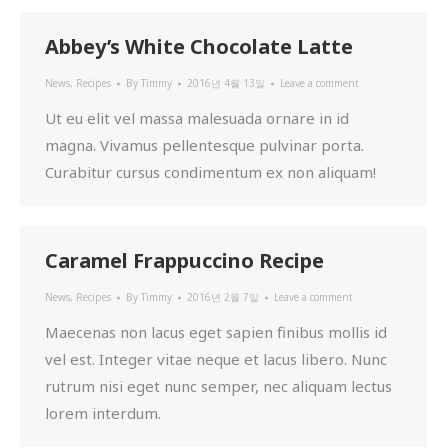
Abbey’s White Chocolate Latte
News
,
Recipes
By
Timmy
2016년 4월 13일
Leave a comment
Ut eu elit vel massa malesuada ornare in id
magna. Vivamus pellentesque pulvinar porta.
Curabitur cursus condimentum ex non aliquam!
Caramel Frappuccino Recipe
News
,
Recipes
By
Timmy
2016년 2월 7일
Leave a comment
Maecenas non lacus eget sapien finibus mollis id
vel est. Integer vitae neque et lacus libero. Nunc
rutrum nisi eget nunc semper, nec aliquam lectus
lorem interdum.