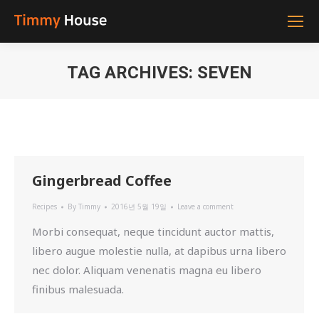
TAG ARCHIVES:
SEVEN
You are here:
Gingerbread Coffee
Recipes
By
Timmy
2016년 5월 19일
Leave a comment
Morbi consequat, neque tincidunt auctor mattis,
libero augue molestie nulla, at dapibus urna libero
nec dolor. Aliquam venenatis magna eu libero
finibus malesuada.