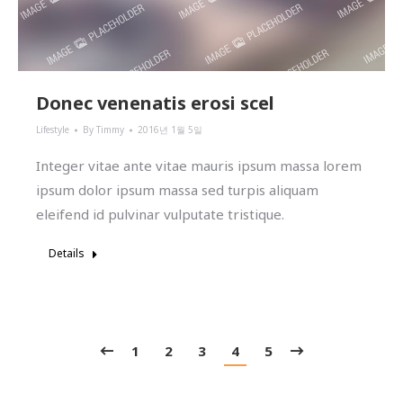
Donec venenatis erosi scel
Lifestyle
By
Timmy
2016년 1월 5일
Integer vitae ante vitae mauris ipsum massa lorem
ipsum dolor ipsum massa sed turpis aliquam
eleifend id pulvinar vulputate tristique.
Details
1
2
3
4
5