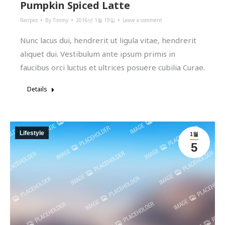
Pumpkin Spiced Latte
Recipes
By
Timmy
2016년 1월 19일
Leave a comment
Nunc lacus dui, hendrerit ut ligula vitae, hendrerit
aliquet dui. Vestibulum ante ipsum primis in
faucibus orci luctus et ultrices posuere cubilia Curae.
Details
Lifestyle
1월
5