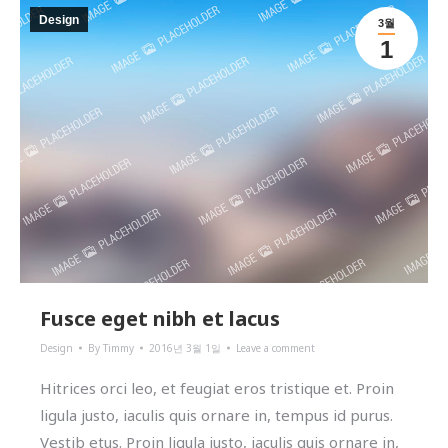
Design
3월
1
Fusce eget nibh et lacus
Design
By
Timmy
2016년 3월 1일
Leave a comment
Hitrices orci leo, et feugiat eros tristique et. Proin
ligula justo, iaculis quis ornare in, tempus id purus.
Vestib etus. Proin ligula justo, iaculis quis ornare in,