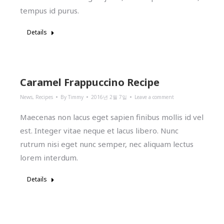
tempus id purus.
Details
Caramel Frappuccino Recipe
News
,
Recipes
By
Timmy
2016년 2월 7일
Leave a comment
Maecenas non lacus eget sapien finibus mollis id vel
est. Integer vitae neque et lacus libero. Nunc
rutrum nisi eget nunc semper, nec aliquam lectus
lorem interdum.
Details