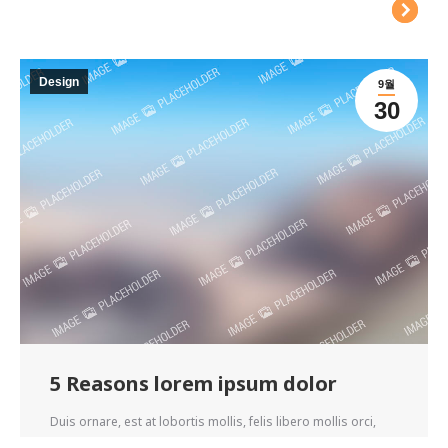
Design
9월
30
5 Reasons lorem ipsum dolor
Duis ornare, est at lobortis mollis, felis libero mollis orci,
vitae congue…