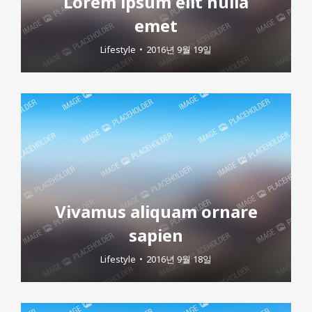
Lorem ipsum elit nulla
emet
Lifestyle
2016년 9월 19일
Vivamus aliquam ornare
sapien
Lifestyle
2016년 9월 18일