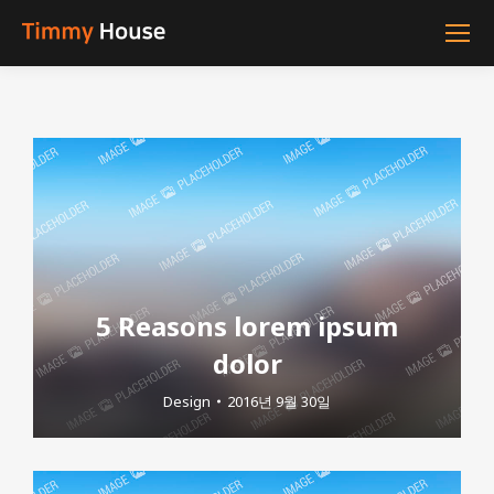
5 Reasons lorem ipsum
dolor
Design
2016년 9월 30일