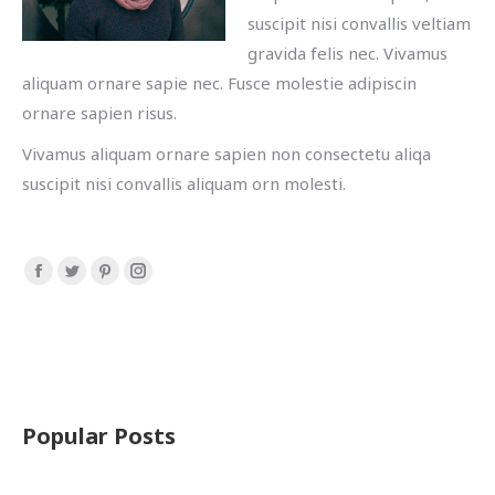
suscipit nisi convallis veltiam
gravida felis nec. Vivamus
aliquam ornare sapie nec. Fusce molestie adipiscin
ornare sapien risus.
Vivamus aliquam ornare sapien non consectetu aliqa
suscipit nisi convallis aliquam orn molesti.
Facebook
Twitter
Pinterest
Instagram
page
page
page
page
opens
opens
opens
opens
in
in
in
in
new
new
new
new
window
window
window
window
Popular Posts